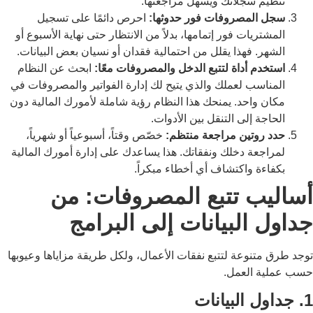
تنظيم سجلاتك ويسهل مراجعتها.
سجل المصروفات فور حدوثها:
احرص دائمًا على تسجيل
المشتريات فور إتمامها، بدلاً من الانتظار حتى نهاية الأسبوع أو
الشهر. فهذا يقلل من احتمالية فقدان أو نسيان بعض البيانات.
استخدم أداة لتتبع الدخل والمصروفات معًا:
ابحث عن النظام
المناسب لعملك والذي يتيح لك إدارة الفواتير والمصروفات في
مكان واحد. يمنحك هذا النظام رؤية شاملة لأمورك المالية دون
الحاجة إلى التنقل بين الأدوات.
حدد روتين مراجعة منتظم:
خصّص وقتاً، أسبوعياً أو شهرياً،
لمراجعة دخلك ونفقاتك. هذا يساعدك على إدارة أمورك المالية
بكفاءة واكتشاف أي أخطاء مبكراً.
أساليب تتبع المصروفات: من
جداول البيانات إلى البرامج
توجد طرق متنوعة لتتبع نفقات الأعمال، ولكل طريقة مزاياها وعيوبها
حسب عملية العمل.
1. جداول البيانات