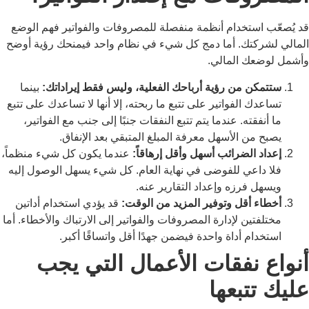
قد يُصعّب استخدام أنظمة منفصلة للمصروفات والفواتير فهم الوضع
المالي لشركتك. أما دمج كل شيء في نظام واحد فيمنحك رؤية أوضح
وأشمل لوضعك المالي.
ستتمكن من رؤية أرباحك الفعلية، وليس فقط إيراداتك:
بينما
تساعدك الفواتير على تتبع ما ربحته، إلا أنها لا تساعدك على تتبع
ما أنفقته. عندما يتم تتبع النفقات جنبًا إلى جنب مع الفواتير،
يصبح من الأسهل معرفة المبلغ المتبقي بعد الإنفاق.
إعداد الضرائب أسهل وأقل إرهاقاً:
عندما يكون كل شيء منظماً،
فلا داعي للفوضى في نهاية العام. كل شيء يسهل الوصول إليه
ويسهل فرزه وإعداد التقارير عنه.
أخطاء أقل وتوفير المزيد من الوقت:
قد يؤدي استخدام أداتين
مختلفتين لإدارة المصروفات والفواتير إلى الارتباك والأخطاء. أما
استخدام أداة واحدة فيضمن جهدًا أقل واتساقًا أكبر.
أنواع نفقات الأعمال التي يجب
عليك تتبعها