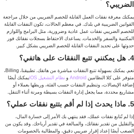
الضريبي؟
يمكنك معرفة نفقات العمل القابلة للخصم الضريبي من خلال مراجعة
القوانين الضريبية في بلدك. في معظم الحالات، تكون النفقات القابلة
للخصم الضريبي نفقات عمل عادية وضرورية، مثل البرامج واللوازم
المكتبية والسفر والخدمات. يساعدك الاحتفاظ بسجلات نفقاتك فور
حدوثها على تحديد النفقات القابلة للخصم الضريبي بشكل كبير.
4. هل يمكنني تتبع النفقات على هاتفي؟
نعم. يمكنك بسهولة تتبع النفقات مباشرة من هاتفك. تطبيقنا، Billing،
متوفر على كلا النظامين
Android
و
نظام التشغيل iOS
يمكنك أيضًا
إضافة الإيصالات، وتنظيم النفقات حسب الفئة، وربطها بعملاء أو
مشاريع محددة، مما يجعل إدارة النفقات بسيطة ومرنة أثناء التنقل.
5. ماذا يحدث إذا لم أقم بتتبع نفقات عملي؟
إذا لم تُتابع نفقات عملك، فقد ينتهي بك الأمر إلى خسارة المال،
والتقليل من تقدير نفقاتك، والمبالغة في تقدير أرباحك. وقد يكون من
الصعب أيضًا إعداد إقرار ضريبي دقيق، والمطالبة بالخصومات