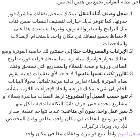
آخر. نظام الفواتير يجمع بين هذين الجانبين.
سجل وصنف أثناء التنقل:
يمكنك تسجيل نفقاتك مباشرةً فور
حدوثها، كما تتوفر لديك خيارات لتصنيف النفقات ضمن فئات
مثل البرامج والسفر والتسويق، وغيرها. يساعدك هذا على
الاحتفاظ بجميع نفقاتك في مكان واحد، باستخدام الإيصالات
والملاحظات.
الإيرادات والمصروفات جنبًا إلى جنب
تتيح لك خاصية الفوترة وضع
نفقاتك بجوار فواتيرك مباشرة، مما يمنحك قراءة فورية للربح
الصافي ورؤية واضحة للعملاء والمشاريع التي تستحق وقتك.
تقارير تكتب نفسها بنفسها:
لا حاجة لأي تعقيدات ذهنية. يقوم
نظام الفوترة بإنشاء تقارير مالية مرئية تلقائياً، محولاً البيانات
الخام إلى شيء يمكنك قراءته واتخاذ الإجراءات اللازمة بشأنه.
تتبع حسب العميل أو المشروع:
اربط النفقات مباشرة بعملاء أو
مشاريع محددة حتى تعرف دائمًا التكلفة الدقيقة لكل منها.
سير عمل واحد، بدون أي متاعب:
عندما تتواجد عملية إصدار
الفواتير وتتبع النفقات في مكان واحد، يتقلص وقتك المخصص
للإدارة، ويزداد تركيزك.
سجل اليوم
وابدأ بتتبع فواتيرك ونفقاتك معًا في مكان واحد.