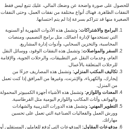
للحصول على صورة واضحة عن وضعك المالي، عليك تتبع ليس فقط
النفقات الظاهرة. فهناك أنواع مختلفة من نفقات العمل، وحتى النفقات
الصغيرة منها قد تتراكم بسرعة إذا لم يتم احتسابها.
البرامج والاشتراكات:
وتشمل هذه الأدوات الشهرية أو السنوية
التي تستخدمها لإدارة أعمالك، مثل برامج التصميم، ومنصات
المحاسبة، والتخزين السحابي، وأدوات إدارة المشاريع.
السفر والمواصلات:
وتشمل هذه النفقات الوقود، ووسائل النقل
العام، وخدمات النقل عبر التطبيقات، والرحلات الجوية، والإقامة
للرحلات المتعلقة بالأعمال.
تكاليف المكتب المنزلي:
وتشمل هذه المصاريف جزءًا من
إيجارك، والكهرباء، والإنترنت، وغيرها من المرافق إذا كنت تعمل
من المنزل.
المعدات واللوازم:
وتشمل هذه الأشياء أجهزة الكمبيوتر المحمولة
والهواتف وأثاث المكاتب واللوازم اليومية مثل القرطاسية.
التطوير المهني:
وتشمل هذه الدورات التدريبية والشهادات
وورش العمل والفعاليات الصناعية التي تعمل على تحسين
مهاراتك.
مدفوعات المقاول:
المدفوعات التي تُدفع للعاملين المستقلين أو