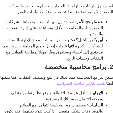
تُعد جداول البيانات خيارًا جيدًا للعاملين لحسابهم الخاص والشركات
الصغيرة لأنها مجانية وقابلة للتخصيص وفقًا لاحتياجات العمل.
عندما ينجح الأمر:
تُعد جداول البيانات مناسبة تمامًا للشركات
الصغيرة ذات المعاملات الأقل، وتساعدها على إدارة النفقات
والفواتير.
أين يكمن الخلل؟
تعتبر جداول البيانات صعبة الإدارة بالنسبة
للشركات الكبيرة لأنها تتطلب إدخال جميع المعاملات يدويًا، مما
قد يؤدي إلى أخطاء ويستغرق وقتًا طويلاً لمطابقة الفواتير مع
النفقات وحساب الربح.
2. برامج محاسبية متخصصة
يمكن لبرامج المحاسبة مساعدتك في تتبع وتصنيف النفقات. كما يمكنها
أيضًا
تقديم تقارير مناسبة للضرائب
.
الإيجابيات:
أقل عرضة للأخطاء، ويوفر نظام تقارير منظم،
ويمكنه الاتصال بحساباتك المصرفية.
السلبيات:
معظم برامج المحاسبة تتعامل مع الفواتير
والمصروفات بشكل منفصل. إذا كنت تقوم بكليهما، فقد يكون