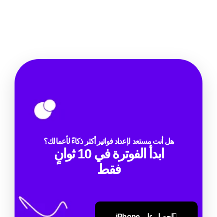
هل أنت مستعد لإعداد فواتير أكثر ذكاءً لأعمالك؟
ابدأ الفوترة في 10 ثوانٍ
فقط
احصل على iPhone