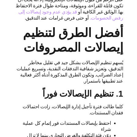
تكون قابلة للقراءة، وموثوقة، ومتاحة طوال فترة الاحتفاظ
بها. الوثائق غير الكافية أو
قد يؤدي عدم وجود إيصالات إلى
رفض الخصومات.
أو حتى فرض غرامات عند التدقيق.
أفضل الطرق لتنظيم
إيصالات المصروفات
يُسهم تنظيم الإيصالات بشكل جيد في تقليل مخاطر
التدقيق، وتعزيز شفافية التدفقات النقدية، وتسريع عمليات
إعداد الضرائب. وتكون الطرق المذكورة أدناه أكثر فعالية
عند تطبيقها باستمرار.
1. تنظيم الإيصالات فوراً
كلما طالت فترة تأجيل إدارة الإيصالات، زادت احتمالات
فقدان المستندات.
احتفظ بإيصالات المستندات فور إتمام كل عملية
شراء
دوّن فئة التكلفة والغرض التجاري بينما لا تزال