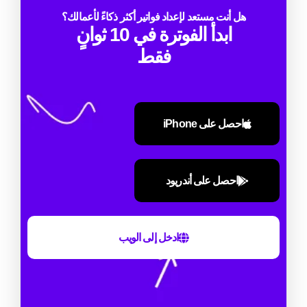
هل أنت مستعد لإعداد فواتير أكثر ذكاءً لأعمالك؟
ابدأ الفوترة في 10 ثوانٍ
فقط
احصل على iPhone
احصل على أندريود
ادخل إلى الويب