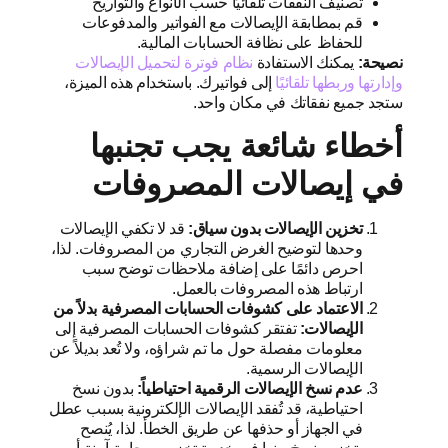
تصنيف النفقات تلقائيًا حسب الأنواع والتواريخ
قم بمطابقة الإيصالات مع الفواتير والمدفوعات
للحفاظ على نظافة الحسابات المالية.
نصيحة:
يمكنك الاستفادة
نظام فوترة لتحميل الإيصالات
وإدارتها وربطها تلقائيًا
إلى فواتيرك. باستخدام هذه الميزة،
ستجد جميع نفقاتك في مكان واحد.
أخطاء شائعة يجب تجنبها
في إيصالات المصروفات
تخزين الإيصالات بدون سياق:
قد لا تكفي الإيصالات
وحدها لتوضيح الغرض التجاري من المصروفات. لذا،
احرص دائمًا على إضافة ملاحظات توضح سبب
ارتباط هذه المصروفات بالعمل.
الاعتماد على كشوفات الحسابات المصرفية بدلاً من
الإيصالات:
تفتقر كشوفات الحسابات المصرفية إلى
معلومات مفصلة حول ما تم شراؤه، ولا تُعد بديلاً عن
الإيصالات الرسمية.
عدم نسخ الإيصالات الرقمية احتياطياً:
بدون نسخ
احتياطية، قد تُفقد الإيصالات الإلكترونية بسبب عطل
في الجهاز أو حذفها عن طريق الخطأ. لذا، يُنصح