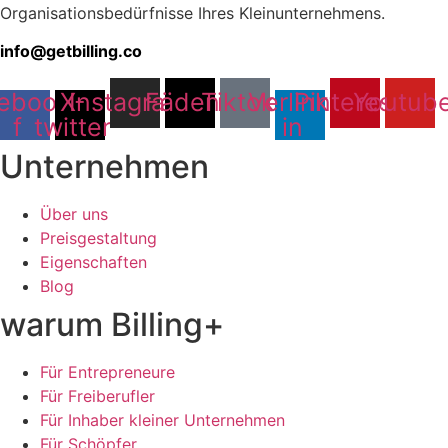
Organisationsbedürfnisse Ihres Kleinunternehmens.
info@getbilling.co
ebook-
X-
Instagram
Fäden
Tiktok
Verlinkt
Pinterest
Youtub
f
twitter
in
Unternehmen
Über uns
Preisgestaltung
Eigenschaften
Blog
warum Billing+
Für Entrepreneure
Für Freiberufler
Für Inhaber kleiner Unternehmen
Für Schöpfer