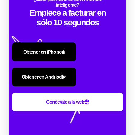
inteligente?
Empiece a facturar en
sólo 10 segundos
Obtener en iPhone
Obtener en Andriod
Conéctate a la web