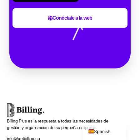
Conéctate a la web
Swahili
Portuguese
Italian
German
Dutch
French
Arabic
English
Billing Plus es la respuesta a todas las necesidades de
gestión y organización de su pequeña empresa.
Spanish
info@getbilling.co