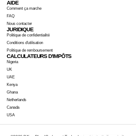
AIDE
Comment ça marche
FAQ
Nous contacter
JURIDIQUE
Politique de confidentialité
Conditions d'utilisation
Politique de remboursement
CALCULATEURS D'IMPÔTS
Nigeria
Swahili
UK
Portuguese
UAE
Italian
Kenya
Ghana
German
Netherlands
Dutch
Canada
Spanish
USA
Arabic
English