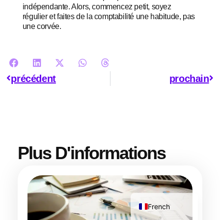
indépendante. Alors, commencez petit, soyez
régulier et faites de la comptabilité une habitude, pas
une corvée.
Swahili
précédent
prochain
Portuguese
Italian
German
Dutch
Plus D'informations
Spanish
Arabic
English
French