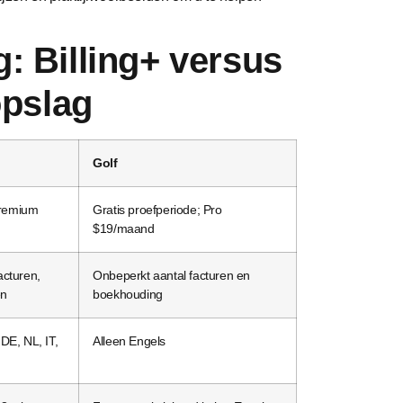
g: Billing+ versus
opslag
Golf
 Premium
Gratis proefperiode; Pro
$19/maand
acturen,
Onbeperkt aantal facturen en
en
boekhouding
DE, NL, IT,
Alleen Engels