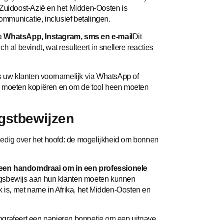
 Zuidoost-Azië en het Midden-Oosten is
mmunicatie, inclusief betalingen.
ia
WhatsApp, Instagram, sms en e-mail
Dit
 al bevindt, wat resulteert in snellere reacties
ls uw klanten voornamelijk via WhatsApp of
s moeten kopiëren en om de tool heen moeten
gstbewijzen
lledig over het hoofd: de mogelijkheid om bonnen
n een handomdraai om in een professionele
ingsbewijs aan hun klanten moeten kunnen
k is, met name in Afrika, het Midden-Oosten en
ografeert een papieren bonnetje om een ​​uitgave