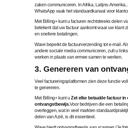
zaken communiceren. In Afrika, Latijns-Amerika,
WhatsApp vaak het standaardkanaal voor klantco
Met Billing+ kunt u facturen rechtstreeks delen v
betekent dat uw factuur aankomt waar uw klant zich
en snellere betalingen.
Wave beperkt de factuurverzending tot e-mail. A
andere sociale media communiceren, zult u link
werken in plaats van ermee samen te werken.
3. Genereren van ontvan
Veel factureringsplatformen zien deze functie vo
te genereren.
Met Billing+ kunt u
Zet elke betaalde factuur i
ontvangstbewijs.
Voor bedrijven die een betal
overleggen, wat in veel markten standaardpraktij
delen van Azië, is dit essentieel.
Wave biedt ontvangstbewijs aan
scannen
(Je fot