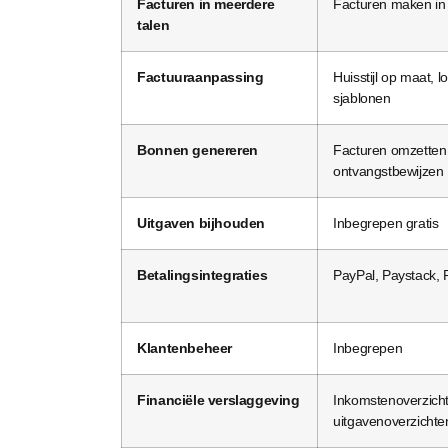
Facturen in meerdere
Facturen maken in 
talen
Factuuraanpassing
Huisstijl op maat, l
sjablonen
Bonnen genereren
Facturen omzetten 
ontvangstbewijzen
Uitgaven bijhouden
Inbegrepen gratis
Betalingsintegraties
PayPal, Paystack, 
Klantenbeheer
Inbegrepen
Financiële verslaggeving
Inkomstenoverzich
uitgavenoverzichte