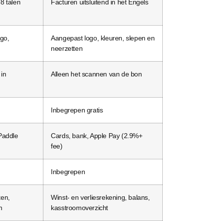
8 talen
Facturen uitsluitend in het Engels
ogo,
Aangepast logo, kleuren, slepen en
neerzetten
in
Alleen het scannen van de bon
Inbegrepen gratis
Paddle
Cards, bank, Apple Pay (2.9%+
fee)
Inbegrepen
ten,
Winst- en verliesrekening, balans,
n
kasstroomoverzicht