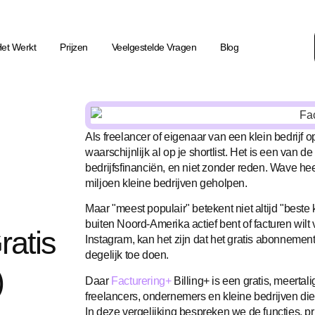
et Werkt
Prijzen
Veelgestelde Vragen
Blog
Als freelancer of eigenaar van een klein bedrijf o
waarschijnlijk al op je shortlist. Het is een van 
bedrijfsfinanciën, en niet zonder reden. Wave he
miljoen kleine bedrijven geholpen.
Maar "meest populair" betekent niet altijd "beste 
buiten Noord-Amerika actief bent of facturen wil
ratis
Instagram, kan het zijn dat het gratis abonnemen
degelijk toe doen.
)
Daar
Facturering+
Billing+ is een gratis, meertali
freelancers, ondernemers en kleine bedrijven die 
In deze vergelijking bespreken we de functies, p