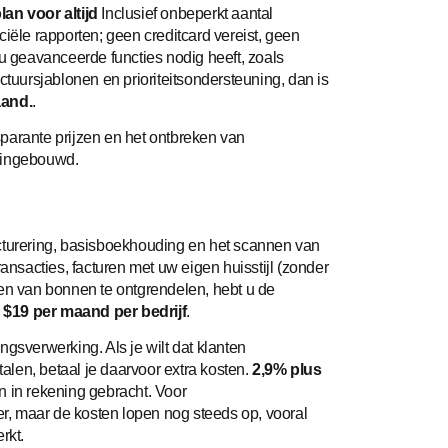
plan voor altijd
Inclusief onbeperkt aantal
iële rapporten; geen creditcard vereist, geen
 u geavanceerde functies nodig heeft, zoals
ctuursjablonen en prioriteitsondersteuning, dan is
and.
.
parante prijzen en het ontbreken van
f ingebouwd.
cturering, basisboekhouding en het scannen van
sacties, facturen met uw eigen huisstijl (zonder
gen van bonnen te ontgrendelen, hebt u de
$19 per maand per bedrijf
.
gsverwerking. Als je wilt dat klanten
talen, betaal je daarvoor extra kosten.
2,9% plus
n in rekening gebracht. Voor
ger, maar de kosten lopen nog steeds op, vooral
rkt.