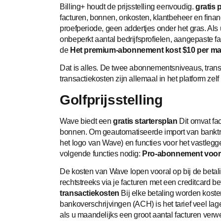
Billing+ houdt de prijsstelling eenvoudig.
gratis 
facturen, bonnen, onkosten, klantbeheer en financ
proefperiode, geen addertjes onder het gras. Als
onbeperkt aantal bedrijfsprofielen, aangepaste fa
de
Het premium-abonnement kost $10 per ma
Dat is alles. De twee abonnementsniveaus, trans
transactiekosten zijn allemaal in het platform zel
Golfprijsstelling
Wave biedt een
gratis startersplan
Dit omvat fa
bonnen. Om geautomatiseerde import van banktran
het logo van Wave) en functies voor het vastleg
volgende functies nodig:
Pro-abonnement voor 
De kosten van Wave lopen vooral op bij de betalin
rechtstreeks via je facturen met een creditcard be
transactiekosten
Bij elke betaling worden koste
bankoverschrijvingen (ACH) is het tarief veel la
als u maandelijks een groot aantal facturen verwe