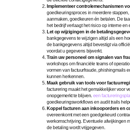
Implementeer controlemechanismen vo
goedkeuringsproces in meerdere stappen, z
aanmaken, goedkeuren én betalen. De taak
het bedrijf verlaagt het risico op interne en
Let op wijzigingen in de betalingsgege
bankgegevens te wijzigen altijd als een hoog
de bankgegevens altijd bevestigt via offici
voordat u gegevens bijwerkt.
Train uw personeel om signalen van fr
workshops om financiële teams of operati
vormen van factuurfraude, phishingmails 
kunnen herkennen.
Maak gebruik van tools voor factuurregi
facturering maakt het gemakkelijker voor v
onopgemerkt te blijven.
een factureringspl
goedkeuringsworkflows en audit trails helpe
Koppel facturen aan inkooporders en c
overeenkomt met een goedgekeurd contrac
werkomschrijving. Eventuele afwijkingen 
de betaling wordt vrijgegeven.