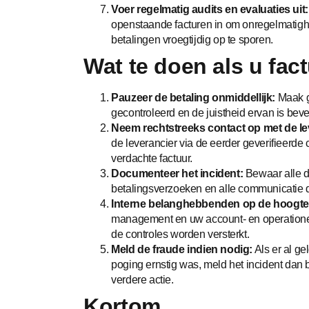
Voer regelmatig audits en evaluaties uit
openstaande facturen in om onregelmatigh
betalingen vroegtijdig op te sporen.
Wat te doen als u fa
Pauzeer de betaling onmiddellijk:
Maak ge
gecontroleerd en de juistheid ervan is beve
Neem rechtstreeks contact op met de leve
de leverancier via de eerder geverifieerde 
verdachte factuur.
Documenteer het incident:
Bewaar alle do
betalingsverzoeken en alle communicatie 
Interne belanghebbenden op de hoogte 
management en uw account- en operationel
de controles worden versterkt.
Meld de fraude indien nodig:
Als er al ge
poging ernstig was, meld het incident dan 
verdere actie.
Kortom…