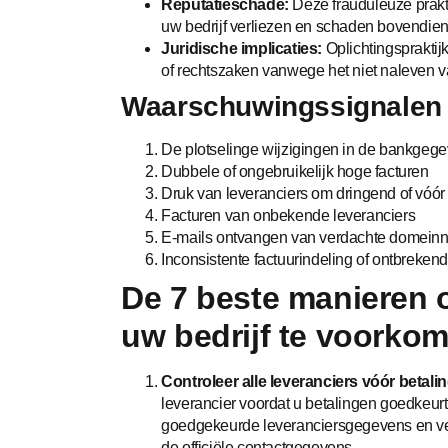
Reputatieschade:
Deze frauduleuze prakt
uw bedrijf verliezen en schaden bovendie
Juridische implicaties:
Oplichtingspraktij
of rechtszaken vanwege het niet naleven v
Waarschuwingssignalen 
De plotselinge wijzigingen in de bankgege
Dubbele of ongebruikelijk hoge facturen
Druk van leveranciers om dringend of vóór 
Facturen van onbekende leveranciers
E-mails ontvangen van verdachte domei
Inconsistente factuurindeling of ontbreke
De 7 beste manieren 
uw bedrijf te voorko
Controleer alle leveranciers vóór betalin
leverancier voordat u betalingen goedkeurt
goedgekeurde leveranciersgegevens en veri
de officiële contactgegevens.