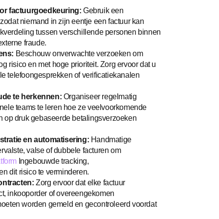
or factuurgoedkeuring:
Gebruik een
odat niemand in zijn eentje een factuur kan
verdeling tussen verschillende personen binnen
 externe fraude.
vens:
Beschouw onverwachte verzoeken om
 risico en met hoge prioriteit. Zorg ervoor dat u
ële telefoongesprekken of verificatiekanalen
aude te herkennen:
Organiseer regelmatig
onele teams te leren hoe ze veelvoorkomende
en op druk gebaseerde betalingsverzoeken
stratie en automatisering:
Handmatige
ervalste, valse of dubbele facturen om
atform
Ingebouwde tracking,
n dit risico te verminderen.
ontracten:
Zorg ervoor dat elke factuur
t, inkooporder of overeengekomen
moeten worden gemeld en gecontroleerd voordat