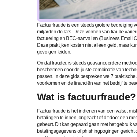
Factuurfraude is een steeds grotere bedreiging v
miljarden dollars. Deze vormen van fraude variër
facturering en BEC-aanvallen (Business Email Co
Deze praktijken kosten niet alleen geld, maar ku
gevolgen leiden.
Omdat fraudeurs steeds geavanceerdere methode
beschermen door de juiste combinatie van tech
passen. In deze gids bespreken we 7 praktische s
voorkomen en de financiën van het bedrijf te be
Wat is factuurfraude?
Factuurfraude is het indienen van een valse, mi
betalingen te innen, ongeacht of dit door een med
gebeurt. Dit kan gepaard gaan met het gebruik v
betalingsgegevens of phishingpogingen gericht