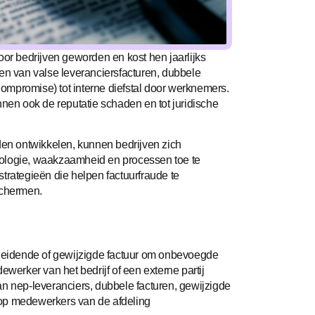
oor bedrijven geworden en kost hen jaarlijks
en van valse leveranciersfacturen, dubbele
mpromise) tot interne diefstal door werknemers.
nnen ook de reputatie schaden en tot juridische
n ontwikkelen, kunnen bedrijven zich
nologie, waakzaamheid en processen toe te
trategieën die helpen factuurfraude te
schermen.
sleidende of gewijzigde factuur om onbevoegde
ewerker van het bedrijf of een externe partij
an nep-leveranciers, dubbele facturen, gewijzigde
 op medewerkers van de afdeling