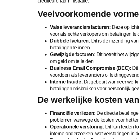
crediteurenadministratie.
Veelvoorkomende vormen
Valse leveranciersfacturen:
Deze oplicht
voor als echte verkopers om betalingen te
Dubbele facturen:
Dit is de inzending va
betalingen te innen.
Gewijzigde facturen:
Dit betreft het wijz
om geld om te leiden.
Business Email Compromise (BEC):
Dit
voordoen als leveranciers of leidinggeven
Interne fraude:
Dit gebeurt wanneer werkn
betalingen misbruiken voor persoonlijk gew
De werkelijke kosten van
Financiële verliezen:
De directe betalingen
problemen vanwege de kosten voor het ter
Operationele verstoring:
Dit kan leiden to
interne onderzoeken, wat verstoringen in d