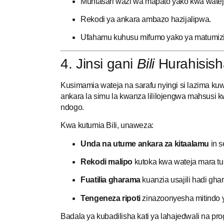
Muhtasari wazi wa mapato yako kwa watej
Rekodi ya ankara ambazo hazijalipwa.
Ufahamu kuhusu mifumo yako ya matumizi 
4. Jinsi gani
Bili
Hurahisis
Kusimamia wateja na sarafu nyingi si lazima k
ankara la simu la kwanza lililojengwa mahsusi 
ndogo.
Kwa kutumia Bili, unaweza:
Unda na utume ankara za kitaalamu
in s
Rekodi malipo
kutoka kwa wateja mara tu
Fuatilia gharama
kuanzia usajili hadi gha
Tengeneza ripoti
zinazoonyesha mitindo y
Badala ya kubadilisha kati ya lahajedwali na pr