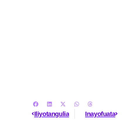
Iliyotangulia
Inayofuata