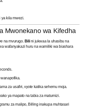
a.
ya kila mwezi.
ha Mwonekano wa Kifedha
uwe na mvurugo.
Bili
ni jukwaa la uhasibu na
kwa wafanyakazi huru na wamiliki wa biashara
econds.
 wanapofika.
rama za usafiri, vyote katika sehemu moja.
ako ya mapato na tabia za matumizi.
ogramu za malipo, Billing inakupa muhtasari