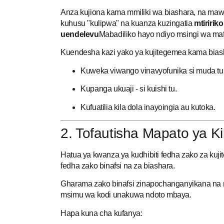
Anza kujiona kama mmiliki wa biashara, na mawa
kuhusu "kulipwa" na kuanza kuzingatia
mtiririk
uendelevu
Mabadiliko hayo ndiyo msingi wa maf
Kuendesha kazi yako ya kujitegemea kama bia
Kuweka viwango vinavyofunika si muda tu,
Kupanga ukuaji - si kuishi tu.
Kufuatilia kila dola inayoingia au kutoka.
2. Tofautisha Mapato ya Ki
Hatua ya kwanza ya kudhibiti fedha zako za kuj
fedha zako binafsi na za biashara
.
Gharama zako binafsi zinapochanganyikana na 
msimu wa kodi unakuwa ndoto mbaya.
Hapa kuna cha kufanya: