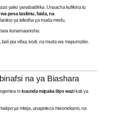
zo yako yanabadilika. Unaacha kufikiria tu
o wa pesa taslimu, faida, na
anikio ya kifedha ya muda mrefu.
shara kunamaanisha:
 bali pia vifaa, kodi, na muda wa mapumziko.
binafsi na ya Biashara
itegemea ni
kuunda mipaka iliyo wazi
kati ya
malipo ya mteja, unapoteza mwonekano, na