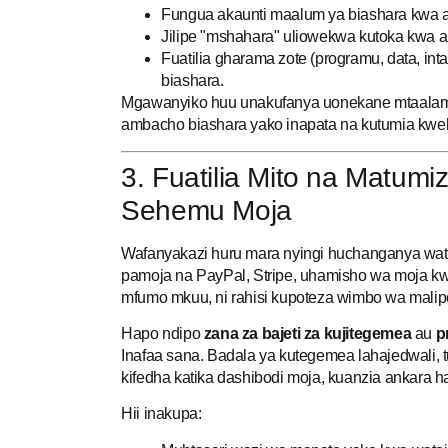
Fungua akaunti maalum ya biashara kwa aji
Jilipe "mshahara" uliowekwa kutoka kwa a
Fuatilia gharama zote (programu, data, intan
biashara.
Mgawanyiko huu unakufanya uonekane mtaalamu 
ambacho biashara yako inapata na kutumia kwel
3. Fuatilia Mito na Matumi
Sehemu Moja
Wafanyakazi huru mara nyingi huchanganya watej
pamoja na PayPal, Stripe, uhamisho wa moja kwa
mfumo mkuu, ni rahisi kupoteza wimbo wa malipo
Hapo ndipo
zana za bajeti za kujitegemea
au
p
Inafaa sana. Badala ya kutegemea lahajedwali, 
kifedha katika dashibodi moja, kuanzia ankara hadi
Hii inakupa: