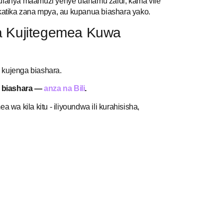
fanya maamuzi yenye ufahamu zaidi, kama vile
atika zana mpya, au kupanua biashara yako.
ya Kujitegemea Kuwa
 kujenga biashara.
a biashara —
anza na Bili
.
 wa kila kitu - iliyoundwa ili kurahisisha,