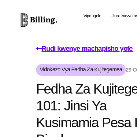
Vipengele
Jinsi Inavyofa
Rudi kwenye machapisho yote
Vidokezo Vya Fedha Za Kujitegemea
29 O
Fedha Za Kujite
101: Jinsi Ya
Kusimamia Pesa