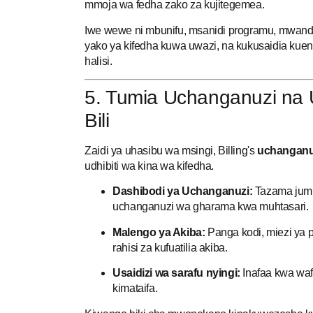
mmoja wa fedha zako za kujitegemea.
Iwe wewe ni mbunifu, msanidi programu, mwandis
yako ya kifedha kuwa uwazi, na kukusaidia kue
halisi.
5. Tumia Uchanganuzi na Uf
Bili
Zaidi ya uhasibu wa msingi, Billing's
uchanganu
udhibiti wa kina wa kifedha.
Dashibodi ya Uchanganuzi:
Tazama jumla
uchanganuzi wa gharama kwa muhtasari.
Malengo ya Akiba:
Panga kodi, miezi ya 
rahisi za kufuatilia akiba.
Usaidizi wa sarafu nyingi:
Inafaa kwa waf
kimataifa.