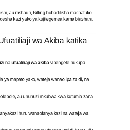
hi, au mshauri, Billing hubadilisha machafuko
ndesha kazi yako ya kujitegemea kama biashara
uatiliaji wa Akiba katika
zi
na
ufuatiliaji wa akiba
vipengele hukupa
 ya mapato yako, wateja wanaolipa zaidi, na
polepole, au ununuzi mkubwa kwa kutumia zana
anyakazi huru wanaofanya kazi na wateja wa