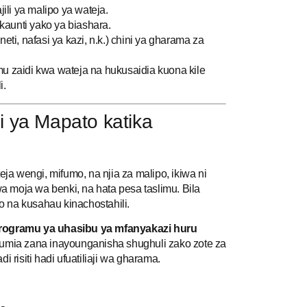
li ya malipo ya wateja.
kaunti yako ya biashara.
eti, nafasi ya kazi, n.k.) chini ya gharama za
zaidi kwa wateja na hukusaidia kuona kile
i.
zi ya Mapato katika
a wengi, mifumo, na njia za malipo, ikiwa ni
 moja wa benki, na hata pesa taslimu. Bila
 na kusahau kinachostahili.
rogramu ya uhasibu ya mfanyakazi huru
tumia zana inayounganisha shughuli zako zote za
 risiti hadi ufuatiliaji wa gharama.