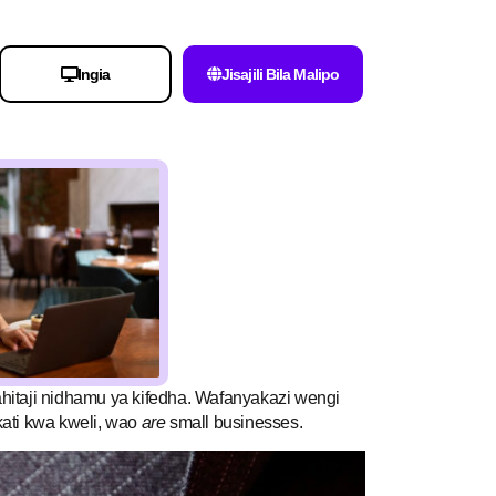
Ingia
Jisajili Bila Malipo
nahitaji nidhamu ya kifedha. Wafanyakazi wengi
ati kwa kweli, wao
are
small businesses.