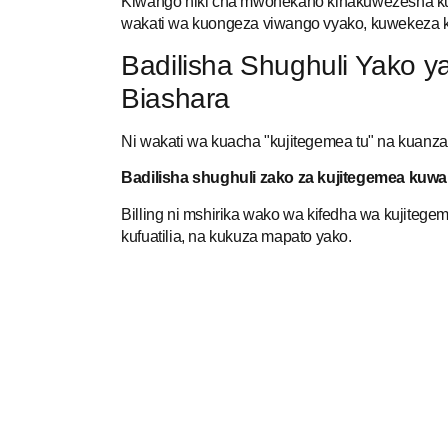
Kiwango hiki cha mwonekano kinakuwezesha ku
wakati wa kuongeza viwango vyako, kuwekeza k
Badilisha Shughuli Yako 
Biashara
Ni wakati wa kuacha "kujitegemea tu" na kuanza
Badilisha shughuli zako za kujitegemea kuw
Billing ni mshirika wako wa kifedha wa kujitegemea
kufuatilia, na kukuza mapato yako.