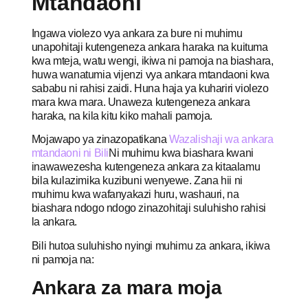
Mtandaoni
Ingawa violezo vya ankara za bure ni muhimu
unapohitaji kutengeneza ankara haraka na kuituma
kwa mteja, watu wengi, ikiwa ni pamoja na biashara,
huwa wanatumia vijenzi vya ankara mtandaoni kwa
sababu ni rahisi zaidi. Huna haja ya kuhariri violezo
mara kwa mara. Unaweza kutengeneza ankara
haraka, na kila kitu kiko mahali pamoja.
Mojawapo ya zinazopatikana
Wazalishaji wa ankara
mtandaoni ni Bili
Ni muhimu kwa biashara kwani
inawawezesha kutengeneza ankara za kitaalamu
bila kulazimika kuzibuni wenyewe. Zana hii ni
muhimu kwa wafanyakazi huru, washauri, na
biashara ndogo ndogo zinazohitaji suluhisho rahisi
la ankara.
Bili hutoa suluhisho nyingi muhimu za ankara, ikiwa
ni pamoja na:
Ankara za mara moja