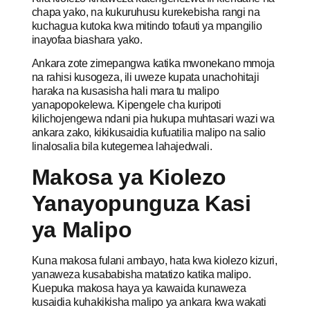
chapa yako, na kukuruhusu kurekebisha rangi na
kuchagua kutoka kwa mitindo tofauti ya mpangilio
inayofaa biashara yako.
Ankara zote zimepangwa katika mwonekano mmoja
na rahisi kusogeza, ili uweze kupata unachohitaji
haraka na kusasisha hali mara tu malipo
yanapopokelewa. Kipengele cha kuripoti
kilichojengewa ndani pia hukupa muhtasari wazi wa
ankara zako, kikikusaidia kufuatilia malipo na salio
linalosalia bila kutegemea lahajedwali.
Makosa ya Kiolezo
Yanayopunguza Kasi
ya Malipo
Kuna makosa fulani ambayo, hata kwa kiolezo kizuri,
yanaweza kusababisha matatizo katika malipo.
Kuepuka makosa haya ya kawaida kunaweza
kusaidia kuhakikisha malipo ya ankara kwa wakati