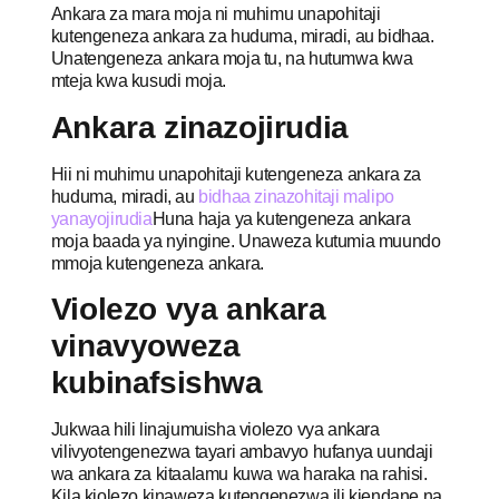
Ankara za mara moja ni muhimu unapohitaji
kutengeneza ankara za huduma, miradi, au bidhaa.
Unatengeneza ankara moja tu, na hutumwa kwa
mteja kwa kusudi moja.
Ankara zinazojirudia
Hii ni muhimu unapohitaji kutengeneza ankara za
huduma, miradi, au
bidhaa zinazohitaji malipo
yanayojirudia
Huna haja ya kutengeneza ankara
moja baada ya nyingine. Unaweza kutumia muundo
mmoja kutengeneza ankara.
Violezo vya ankara
vinavyoweza
kubinafsishwa
Jukwaa hili linajumuisha violezo vya ankara
vilivyotengenezwa tayari ambavyo hufanya uundaji
wa ankara za kitaalamu kuwa wa haraka na rahisi.
Kila kiolezo kinaweza kutengenezwa ili kiendane na