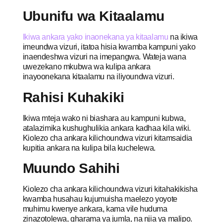
Ubunifu wa Kitaalamu
Ikiwa ankara yako inaonekana ya kitaalamu
na ikiwa
imeundwa vizuri, itatoa hisia kwamba kampuni yako
inaendeshwa vizuri na imepangwa. Wateja wana
uwezekano mkubwa wa kulipa ankara
inayoonekana kitaalamu na iliyoundwa vizuri.
Rahisi Kuhakiki
Ikiwa mteja wako ni biashara au kampuni kubwa,
atalazimika kushughulikia ankara kadhaa kila wiki.
Kiolezo cha ankara kilichoundwa vizuri kitamsaidia
kupitia ankara na kulipa bila kuchelewa.
Muundo Sahihi
Kiolezo cha ankara kilichoundwa vizuri kitahakikisha
kwamba husahau kujumuisha maelezo yoyote
muhimu kwenye ankara, kama vile huduma
zinazotolewa, gharama ya jumla, na njia ya malipo.