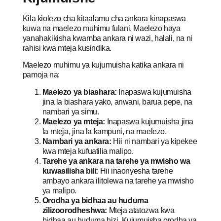
Kila kiolezo cha kitaalamu cha ankara kinapaswa
kuwa na maelezo muhimu fulani. Maelezo haya
yanahakikisha kwamba ankara ni wazi, halali, na ni
rahisi kwa mteja kusindika.
Maelezo muhimu ya kujumuisha katika ankara ni
pamoja na:
Maelezo ya biashara:
Inapaswa kujumuisha
jina la biashara yako, anwani, barua pepe, na
nambari ya simu.
Maelezo ya mteja:
Inapaswa kujumuisha jina
la mteja, jina la kampuni, na maelezo.
Nambari ya ankara:
Hii ni nambari ya kipekee
kwa mteja kufuatilia malipo.
Tarehe ya ankara na tarehe ya mwisho wa
kuwasilisha bili:
Hii inaonyesha tarehe
ambayo ankara ilitolewa na tarehe ya mwisho
ya malipo.
Orodha ya bidhaa au huduma
zilizoorodheshwa:
Mteja atatozwa kwa
bidhaa au huduma hizi. Kujumuisha orodha ya