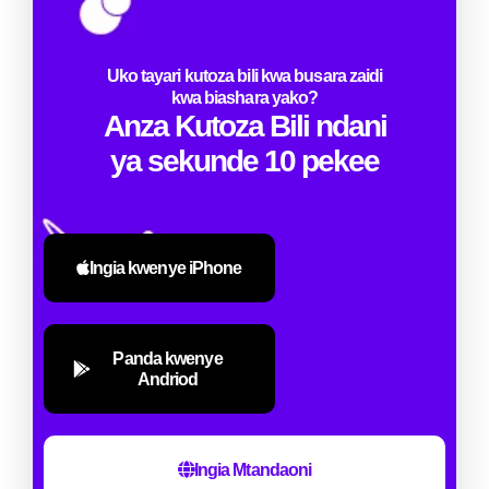
Uko tayari kutoza bili kwa busara zaidi
kwa biashara yako?
Anza Kutoza Bili ndani
ya sekunde 10 pekee
Ingia kwenye iPhone
Panda kwenye
Andriod
Ingia Mtandaoni