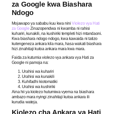
za Google kwa Biashara
Ndogo
Mojawapo ya sababu kuu kwa nini
Violezo vya Hati
za Google
Zinazopendwa ni kwamba ni rahisi
kuhariri, kunakili, na kushiriki templeti hizi mtandaoni.
Kwa biashara ndogo ndogo, kwa kawaida ni tatizo
kutengeneza ankara kila mara, hasa wakati biashara
hizi zinahitaji kutoa ankara mara kwa mara.
Faida za kutumia violezo vya ankara vya Hati za
Google ni pamoja na:
Urahisi wa kuhariri
Urahisi wa kunakili
Kuhifadhi kiotomatiki
Urahisi wa kushiriki
Aina hii ya kiolezo hutumiwa vyema na biashara
ambazo mara nyingi zinahitaji kutoa ankara ili
kurudia wateja.
Kiolezo cha Ankara ya Hati