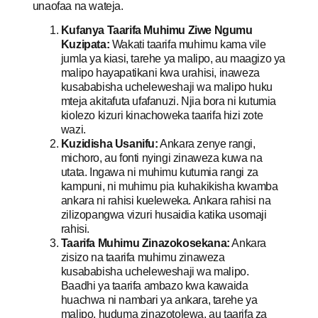
unaofaa na wateja.
Kufanya Taarifa Muhimu Ziwe Ngumu
Kuzipata:
Wakati taarifa muhimu kama vile
jumla ya kiasi, tarehe ya malipo, au maagizo ya
malipo hayapatikani kwa urahisi, inaweza
kusababisha ucheleweshaji wa malipo huku
mteja akitafuta ufafanuzi. Njia bora ni kutumia
kiolezo kizuri kinachoweka taarifa hizi zote
wazi.
Kuzidisha Usanifu:
Ankara zenye rangi,
michoro, au fonti nyingi zinaweza kuwa na
utata. Ingawa ni muhimu kutumia rangi za
kampuni, ni muhimu pia kuhakikisha kwamba
ankara ni rahisi kueleweka. Ankara rahisi na
zilizopangwa vizuri husaidia katika usomaji
rahisi.
Taarifa Muhimu Zinazokosekana:
Ankara
zisizo na taarifa muhimu zinaweza
kusababisha ucheleweshaji wa malipo.
Baadhi ya taarifa ambazo kwa kawaida
huachwa ni nambari ya ankara, tarehe ya
malipo, huduma zinazotolewa, au taarifa za