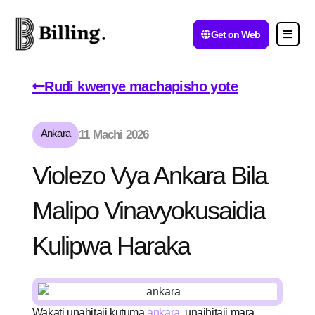
Get on Web
Rudi kwenye machapisho yote
Ankara
11 Machi 2026
Violezo Vya Ankara Bila
Malipo Vinavyokusaidia
Kulipwa Haraka
Wakati unahitaji kutuma
ankara
, unaihitaji mara