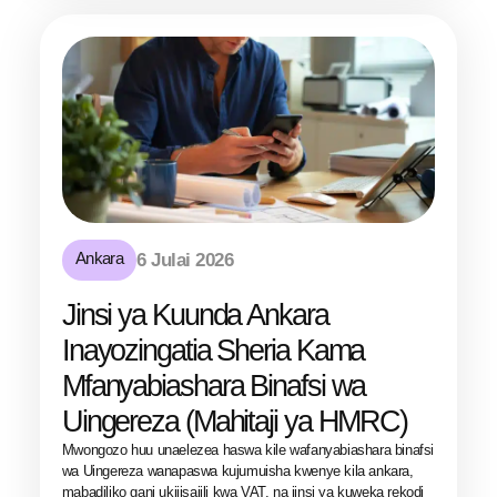
Ankara
6 Julai 2026
Jinsi ya Kuunda Ankara
Inayozingatia Sheria Kama
Mfanyabiashara Binafsi wa
Uingereza (Mahitaji ya HMRC)
Mwongozo huu unaelezea haswa kile wafanyabiashara binafsi
wa Uingereza wanapaswa kujumuisha kwenye kila ankara,
mabadiliko gani ukijisajili kwa VAT, na jinsi ya kuweka rekodi