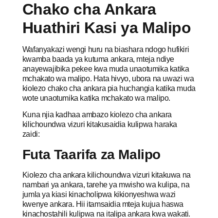
Chako cha Ankara
Huathiri Kasi ya Malipo
Wafanyakazi wengi huru na biashara ndogo hufikiri
kwamba baada ya kutuma ankara, mteja ndiye
anayewajibika pekee kwa muda unaotumika katika
mchakato wa malipo. Hata hivyo, ubora na uwazi wa
kiolezo chako cha ankara pia huchangia katika muda
wote unaotumika katika mchakato wa malipo.
Kuna njia kadhaa ambazo kiolezo cha ankara
kilichoundwa vizuri kitakusaidia kulipwa haraka
zaidi:
Futa Taarifa za Malipo
Kiolezo cha ankara kilichoundwa vizuri kitakuwa na
nambari ya ankara, tarehe ya mwisho wa kulipa, na
jumla ya kiasi kinacholipwa kikionyeshwa wazi
kwenye ankara. Hii itamsaidia mteja kujua haswa
kinachostahili kulipwa na italipa ankara kwa wakati.