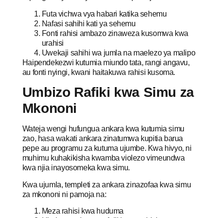
Futa vichwa vya habari katika sehemu
Nafasi sahihi kati ya sehemu
Fonti rahisi ambazo zinaweza kusomwa kwa
urahisi
Uwekaji sahihi wa jumla na maelezo ya malipo
Haipendekezwi kutumia miundo tata, rangi angavu,
au fonti nyingi, kwani haitakuwa rahisi kusoma.
Umbizo Rafiki kwa Simu za
Mkononi
Wateja wengi hufungua ankara kwa kutumia simu
zao, hasa wakati ankara zinatumwa kupitia barua
pepe au programu za kutuma ujumbe. Kwa hivyo, ni
muhimu kuhakikisha kwamba violezo vimeundwa
kwa njia inayosomeka kwa simu.
Kwa ujumla, templeti za ankara zinazofaa kwa simu
za mkononi ni pamoja na:
Meza rahisi kwa huduma