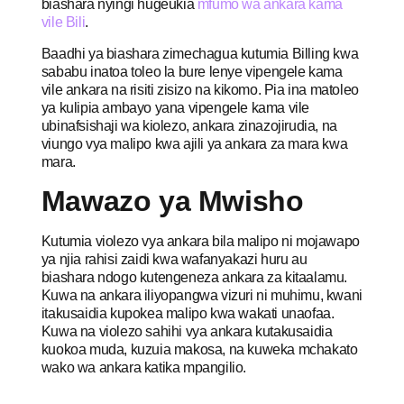
biashara nyingi hugeukia
mfumo wa ankara kama
vile Bili
.
Baadhi ya biashara zimechagua kutumia Billing kwa
sababu inatoa toleo la bure lenye vipengele kama
vile ankara na risiti zisizo na kikomo. Pia ina matoleo
ya kulipia ambayo yana vipengele kama vile
ubinafsishaji wa kiolezo, ankara zinazojirudia, na
viungo vya malipo kwa ajili ya ankara za mara kwa
mara.
Mawazo ya Mwisho
Kutumia violezo vya ankara bila malipo ni mojawapo
ya njia rahisi zaidi kwa wafanyakazi huru au
biashara ndogo kutengeneza ankara za kitaalamu.
Kuwa na ankara iliyopangwa vizuri ni muhimu, kwani
itakusaidia kupokea malipo kwa wakati unaofaa.
Kuwa na violezo sahihi vya ankara kutakusaidia
kuokoa muda, kuzuia makosa, na kuweka mchakato
wako wa ankara katika mpangilio.