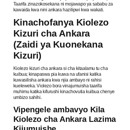
Taarifa zinazokosekana ni mojawapo ya sababu za
kawaida kwa nini ankara hazilipwi kwa wakati.
Kinachofanya Kiolezo
Kizuri cha Ankara
(Zaidi ya Kuonekana
Kizuri)
Kiolezo kizuri cha ankara si cha kitaalamu tu cha
kuibua; kinapaswa pia kuwa na ufanisi katika
kuwasilisha ankara kwa njia ambayo ni rahisi
kueleweka. Violezo bora vinajumuisha taarifa
muhimu katika kifurushi kinachovutia kuibua chenye
umbizo sahihi.
Vipengele ambavyo Kila
Kiolezo cha Ankara Lazima
Kijumuishe