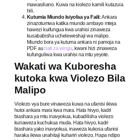
mawasiliano. Kuwa na kiolezo kamili kutazuia
hili.
Kutumia Miundo Isiyofaa ya Faili:
Ankara
zinazotumwa katika miundo ambayo mteja
hawezi kuifungua kwa urahisi zinaweza
kusababisha ucheleweshaji wa malipo.
Miundo bora ya kutuma ankara ni pamoja na
PDF au
hati za wingu
, kwani hizi zinaweza
kufunguliwa kwa urahisi na mtu yeyote.
Wakati wa Kuboresha
kutoka kwa Violezo Bila
Malipo
Violezo vya bure vinaweza kuwa na ufanisi ikiwa
hutoi ankara mara kwa mara. Hata hivyo, kadri
biashara ya mtu inavyokua, kubadilisha violezo
kunaweza kuchukua muda. Hata hivyo, kadri
biashara yako inavyokua, inaweza kukosa ufanisi
haraka ikiwa unahitaji kuhariri violezo. Hapa ndipo