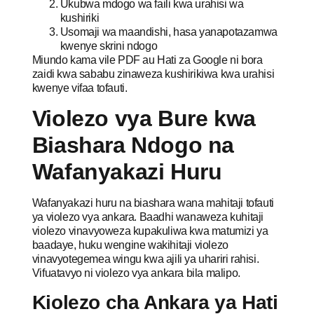
Ukubwa mdogo wa faili kwa urahisi wa
kushiriki
Usomaji wa maandishi, hasa yanapotazamwa
kwenye skrini ndogo
Miundo kama vile PDF au Hati za Google ni bora
zaidi kwa sababu zinaweza kushirikiwa kwa urahisi
kwenye vifaa tofauti.
Violezo vya Bure kwa
Biashara Ndogo na
Wafanyakazi Huru
Wafanyakazi huru na biashara wana mahitaji tofauti
ya violezo vya ankara. Baadhi wanaweza kuhitaji
violezo vinavyoweza kupakuliwa kwa matumizi ya
baadaye, huku wengine wakihitaji violezo
vinavyotegemea wingu kwa ajili ya uhariri rahisi.
Vifuatavyo ni violezo vya ankara bila malipo.
Kiolezo cha Ankara ya Hati