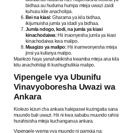
bidhaa au huduma humpa mteja uwazi zaidi
kuhusu kile anacholipa.
Bei na kiasi:
Gharama ya kila bidhaa,
ikijumuisha jumla ya idadi ya bidhaa.
Jumla ndogo, kodi, na jumla ya kiasi
kinachodaiwa:
Hii inaonyesha jumla ya kiasi
kinachodaiwa kwa malipo.
Maagizo ya malipo:
Hii inamwonyesha mteja
jinsi ya kufanya malipo.
Maelezo haya yanahakikisha kwamba mteja ana kila
kitu anachohitaji ili kushughulikia malipo.
Vipengele vya Ubunifu
Vinavyoboresha Uwazi wa
Ankara
Kiolezo kizuri cha ankara hakipaswi kuzingatia sana
muundo bali uwazi. Hii ni kwa sababu muundo rahisi
hurahisisha mteja kuchanganua ankara.
Vipengele vyema vya muundo ni pamoja na: