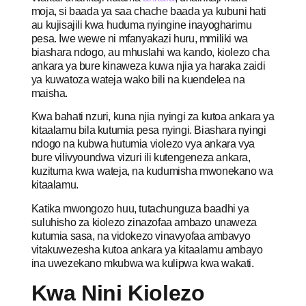
moja, si baada ya saa chache baada ya kubuni hati
au kujisajili kwa huduma nyingine inayogharimu
pesa. Iwe wewe ni mfanyakazi huru, mmiliki wa
biashara ndogo, au mhuslahi wa kando, kiolezo cha
ankara ya bure kinaweza kuwa njia ya haraka zaidi
ya kuwatoza wateja wako bili na kuendelea na
maisha.
Kwa bahati nzuri, kuna njia nyingi za kutoa ankara ya
kitaalamu bila kutumia pesa nyingi. Biashara nyingi
ndogo na kubwa hutumia violezo vya ankara vya
bure vilivyoundwa vizuri ili kutengeneza ankara,
kuzituma kwa wateja, na kudumisha mwonekano wa
kitaalamu.
Katika mwongozo huu, tutachunguza baadhi ya
suluhisho za kiolezo zinazofaa ambazo unaweza
kutumia sasa, na vidokezo vinavyofaa ambavyo
vitakuwezesha kutoa ankara ya kitaalamu ambayo
ina uwezekano mkubwa wa kulipwa kwa wakati.
Kwa Nini Kiolezo