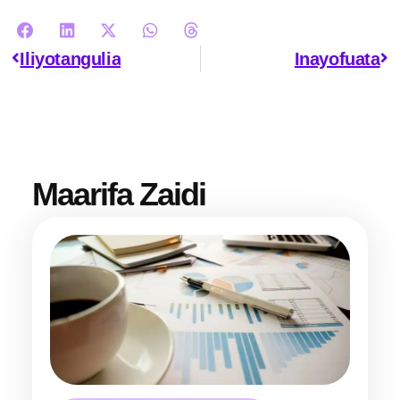
Iliyotangulia
Inayofuata
Maarifa Zaidi