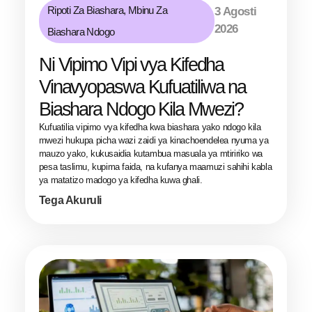
Ripoti Za Biashara
,
Mbinu Za
3 Agosti
2026
Biashara Ndogo
Ni Vipimo Vipi vya Kifedha
Vinavyopaswa Kufuatiliwa na
Biashara Ndogo Kila Mwezi?
Kufuatilia vipimo vya kifedha kwa biashara yako ndogo kila
mwezi hukupa picha wazi zaidi ya kinachoendelea nyuma ya
mauzo yako, kukusaidia kutambua masuala ya mtiririko wa
pesa taslimu, kupima faida, na kufanya maamuzi sahihi kabla
ya matatizo madogo ya kifedha kuwa ghali.
Tega Akuruli