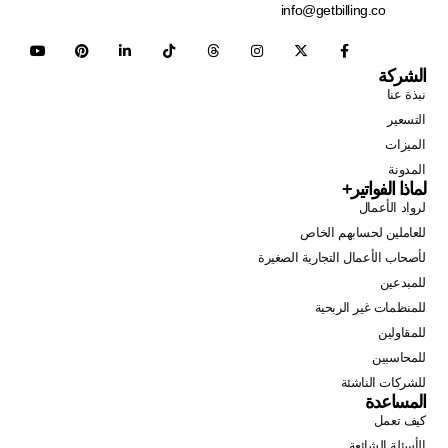
info@getbilling.co
الشركة
نبذة عنا
التسعير
الميزات
المدونة
لماذا الفواتير+
لرواد الأعمال
للعاملين لحسابهم الخاص
لأصحاب الأعمال التجارية الصغيرة
للمبدعين
للمنظمات غير الربحية
للمقاولين
للمحاسبين
للشركات الناشئة
المساعدة
كيف تعمل
الأسئلة الشائعة