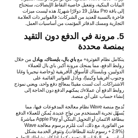
البيانات البنكية، وتفعيل خاصية التقاط الإيصالات، ستحتاج
إلى باقة Pro مقابل 19 دولارًا شهريًا. هذه ليست ميزات
فاخرة بالنسبة للعديد من الشركات؛ فالفواتير ذات العلامة
التجارية ومسك الدفاتر المؤتمت من أساسيات العمل.
5. مرونة في الدفع دون التقيد
بمنصة محددة
يتكامل نظام الفوترة+ مع
باي بال، بايستاك، وبادل
من خلال
روابط الدفع، مما يمنحك مرونة أكبر. باي بال للعملاء
الدوليين، وبايستاك للأسواق الأفريقية (وخاصة نيجيريا وغانا
وجنوب أفريقيا وكينيا)، وبادل للفواتير القائمة على
الاشتراكات. أنت لست مقيدًا بمعالج دفع واحد، ويعني نموذج
روابط الدفع أن عملاءك يمكنهم الدفع دون الحاجة إلى
إنشاء حساب على أي منصة.
تُدمج منصة Wave نظام معالجة المدفوعات فيها، مما
يُسهّل تجربة المستخدم من نواحٍ عديدة. يُمكن للعملاء الدفع
ببطاقة الائتمان أو التحويل البنكي أو Apple Pay مباشرةً
من الفاتورة. مع ذلك، أنت مُلزم برسوم معالجة Wave
(2.9% + رسوم ثابتة للبطاقات)، وتتوفر الخدمة بشكل
أساسي في الولايات المتحدة وكندا. إذا كان نشاطك التجاري