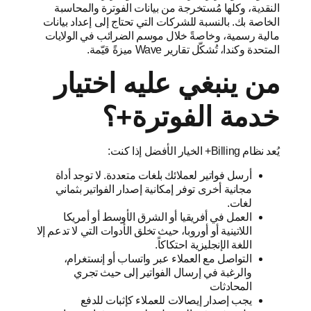
النقدية، وكلها مُستخرجة من بيانات الفوترة والمحاسبة
الخاصة بك. بالنسبة للشركات التي تحتاج إلى إعداد بيانات
مالية رسمية، وخاصةً خلال موسم الضرائب في الولايات
المتحدة وكندا، تُشكّل تقارير Wave ميزةً قيّمة.
من ينبغي عليه اختيار
خدمة الفوترة+؟
يُعد نظام Billing+ الخيار الأفضل إذا كنت:
أرسل فواتير لعملائك بلغات متعددة. لا توجد أداة
مجانية أخرى توفر إمكانية إصدار الفواتير بثماني
لغات.
العمل في أفريقيا أو الشرق الأوسط أو أمريكا
اللاتينية أو أوروبا، حيث تخلق الأدوات التي لا تدعم إلا
اللغة الإنجليزية احتكاكاً.
التواصل مع العملاء عبر واتساب أو إنستغرام،
والرغبة في إرسال الفواتير إلى حيث تجري
المحادثات
يجب إصدار إيصالات للعملاء كإثبات للدفع