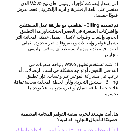
إلى إصدار إيصالات كإجراء روتيني، فإن نهج Wave الذي
يقتصر على اللغة الإنجليزية والبريد الإلكتروني فقط يفرض
قيودًا حقيقية.
تم تصميم Billing+ ليتناسب مع طريقة عمل المستقلين
والشركات الصغيرة في العصر الحديث
يتجاوز هذا التطبيق
الحدود واللغات وقنوات الاتصال. بفضل خطته المجانية التي
تشمل فواتير وإيصالات ومصروفات غير محدودة بثماني
لغات، فإنه يقدم ميزة لا يستطيع أي منافس رئيسي
مجاراتها.
إذا كنت تستخدم تطبيق Wave وتواجه صعوبات في
التواصل اللغوي، أو تواجه مشكلة في إنشاء الإيصالات، أو
ترغب في مشاركة الفواتير عبر واتساب، فإن تطبيق
Billing+ يستحق التجربة. ولأن الخطة المجانية مجانية تمامًا،
فلا حاجة لبطاقة ائتمان أو فترة تجريبية، فلا يوجد ما
تخسره.
هل أنت مستعد لتجربة منصة الفواتير المجانية المصممة
خصيصًا للأعمال التجارية العالمية؟
ابدأ باستخدام خدمة Billing+ مجاناً اليوم — لا حاجة لبطاقة