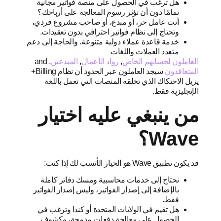
هل ترغب في الحصول على منصة فواتير مجانية
تمامًا دون أن تؤثر رسوم المعالجة على أرباحك؟
أنت عامل حر، أو مبدع، أو صاحب مشروع فردي،
وتحتاج إلى نظام فواتير احترافي بدون تعقيدات.
خدمة قاعدة عملاء دولية متنوعة، والحاجة إلى دعم
متعدد العملات واللغات
العاملون لحسابهم الخاص
,
رواد الأعمال
,
المبدعين
, and
المتعاقدون
سيجد العاملون عبر الحدود أن نظام Billing+
يزيل الاحتكاك الذي تخلقه المنصات التي تعمل باللغة
الإنجليزية فقط.
من ينبغي عليه اختيار
Wave؟
قد يكون تطبيق Wave هو الخيار الأنسب لك إذا كنت:
نحتاج إلى خدمات محاسبية ومسك دفاتر كاملة
بالإضافة إلى إصدار الفواتير، وليس إصدار الفواتير
فقط.
هل تقيم في الولايات المتحدة أو كندا وترغب في
الحصول على معالجة دفعات مدمجة، وكشوف