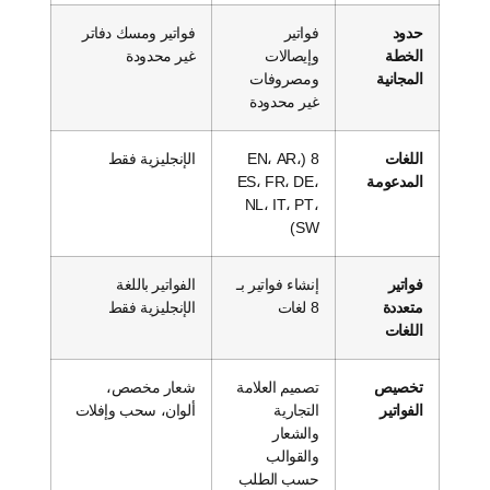
حدود
فواتير
فواتير ومسك دفاتر
الخطة
وإيصالات
غير محدودة
المجانية
ومصروفات
غير محدودة
اللغات
8 (EN، AR،
الإنجليزية فقط
المدعومة
ES، FR، DE،
NL، IT، PT،
SW)
فواتير
إنشاء فواتير بـ
الفواتير باللغة
متعددة
8 لغات
الإنجليزية فقط
اللغات
تخصيص
تصميم العلامة
شعار مخصص،
الفواتير
التجارية
ألوان، سحب وإفلات
والشعار
والقوالب
حسب الطلب