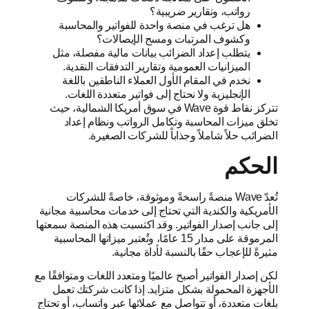
رواتب، وتقارير ضريبية؟
هل ترغب في منصة واحدة للفواتير والمحاسبة
وكشوف المرتبات ومسح الإيصالات؟
يتطلب إعداد الضرائب بيانات مالية مفصلة، ​​مثل
الميزانيات العمومية وتقارير التدفقات النقدية.
نخدم في المقام الأول العملاء الناطقين باللغة
الإنجليزية ولا نحتاج إلى فواتير متعددة اللغات.
تتركز نقاط قوة Wave في سوق أمريكا الشمالية، حيث
تخلق ميزات المحاسبة وتكامل الرواتب ونظام إعداد
الضرائب حلاً شاملاً وجذاباً للشركات الصغيرة.
الحكم
تُعدّ Wave منصةً راسخةً وموثوقة، خاصةً للشركات
الأمريكية والكندية التي تحتاج إلى خدمات محاسبية مجانية
إلى جانب إصدار الفواتير. وقد اكتسبت هذه المنصة سمعتها
المرموقة على مدار 15 عامًا، وتُعتبر ميزاتها المحاسبية
مثيرةً للإعجاب حقًا بالنسبة لأداة مجانية.
لكن إصدار الفواتير أصبح عالميًا ومتعدد اللغات ومتوافقًا مع
الأجهزة المحمولة بشكل متزايد. إذا كانت شركتك تعمل
بلغات متعددة، أو تتواصل مع عملائها عبر واتساب، أو تحتاج