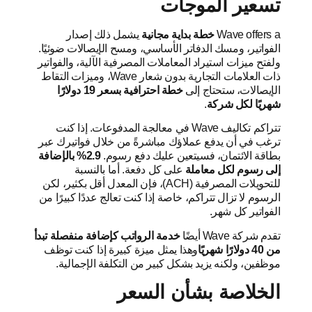
تسعير الموجات
Wave offers a
خطة بداية مجانية
يشمل ذلك إصدار
الفواتير، ومسك الدفاتر الأساسي، ومسح الإيصالات ضوئيًا.
ولفتح ميزات استيراد المعاملات المصرفية الآلية، والفواتير
ذات العلامات التجارية بدون شعار Wave، وميزات التقاط
الإيصالات، ستحتاج إلى
خطة احترافية بسعر 19 دولارًا
شهريًا لكل شركة
.
تتراكم تكاليف Wave في معالجة المدفوعات. إذا كنت
ترغب في أن يدفع عملاؤك مباشرةً من خلال فواتيرك عبر
بطاقة الائتمان، فسيتعين عليك دفع رسوم.
2.9% بالإضافة
إلى رسوم لكل معاملة
على كل دفعة. أما بالنسبة
للتحويلات المصرفية (ACH)، فإن المعدل أقل بكثير، لكن
الرسوم لا تزال تتراكم، خاصة إذا كنت تعالج عددًا كبيرًا من
الفواتير كل شهر.
تقدم شركة Wave أيضًا
خدمة الرواتب كإضافة منفصلة تبدأ
من 40 دولارًا شهريًا
وهذا يمثل ميزة كبيرة إذا كنت توظف
موظفين، ولكنه يزيد بشكل كبير من التكلفة الإجمالية.
الخلاصة بشأن السعر