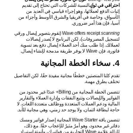
احترافي في ثوانٍ
بالنسبة للشركات التي تحتاج إلى تقديم
إثبات الدفع لعملائها، وهو إجراء قياسي في العديد من
الأسواق، وخاصة في أفريقيا والشرق الأوسط وأجزاء من
آسيا، فإن هذا أمر ضروري.
scanning
Wave offers receipt
(تقوم بتصوير إيصال ورقي
لتسجيل المصروفات)، لكن البرنامج لا يُصدر إيصالات
لعملائك. إذا طلب منك أحد العملاء إيصال دفع بعد تسوية
فاتورة، فإن Wave لا يوفر طريقة مدمجة لإنشاء إيصال.
4. سخاء الخطة المجانية
تقدم كلتا المنصتين خططًا مجانية مفيدة حقًا، لكن التفاصيل
تختلف بطرق مهمة.
تتضمن الخطة المجانية من Billing+ عددًا غير محدود من
الفواتير والإيصالات وتتبع النفقات وإدارة العملاء والتقارير
المالية ودعم العملات المتعددة ووظائف متعددة اللغات. لا
حاجة لبطاقة ائتمان، ولا يوجد حد زمني، وهي مجانية للأبد.
تتضمن باقة Wave Starter المجانية إصدار فواتير ومسك
دفاتر غير محدود، وهو أمرٌ مثيرٌ للإعجاب حقًا. مع ذلك،
لإزالة علامة Wave التجارية من فواتيرك، وأتمتة استيراد