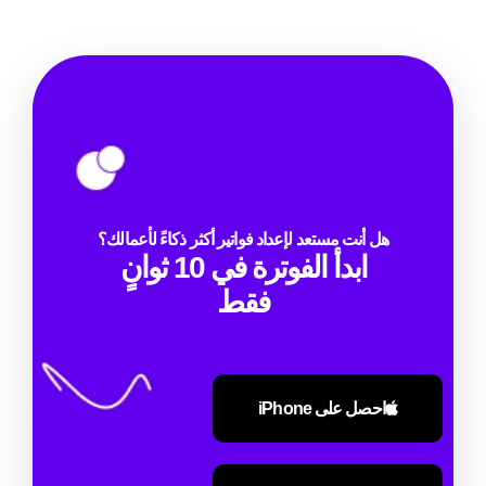
هل أنت مستعد لإعداد فواتير أكثر ذكاءً لأعمالك؟
ابدأ الفوترة في 10 ثوانٍ
فقط
احصل على iPhone