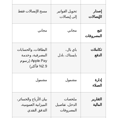
إصدار
تحويل الفواتير
مسح الإيصالات فقط
الإيصالات
إلى إيصالات
تتبع
مجاني
مجاني
المصروفات
تكاملات
باي بال،
البطاقات، والحسابات
الدفع
بايستاك، بادل
المصرفية، وخدمة
Apple Pay (رسوم
2.9% فأكثر)
إدارة
مشمول
مشمول
العملاء
التقارير
ملخصات
بيان الأرباح والخسائر،
المالية
الدخل، تفاصيل
الميزانية العمومية،
المصروفات
التدفق النقدي