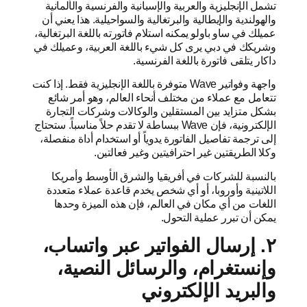
تشمل الإنجليزية والعربية والإسبانية والفرنسية والألمانية
والهولندية والإيطالية والبرتغالية والسواحيلية. هذا يعني أن
عميلك في ساو باولو يمكنه استلام فاتورته باللغة البرتغالية،
وشريكك في دبي يرى كل شيء باللغة العربية، وعميلك في
داكار يتلقى فاتورة باللغة الفرنسية.
واجهة وفواتير Wave متوفرة باللغة الإنجليزية فقط. إذا كنت
تتعامل مع عملاء من مختلف أنحاء العالم، وهو أمر شائع
بشكل متزايد بين المستقلين والوكالات وشركات التجارة
الإلكترونية، فإن Wave ببساطة لا تقدم حلاً مناسباً. ستحتاج
إلى ترجمة تفاصيل الفاتورة يدوياً أو استخدام أداة منفصلة، ​​
وكلا الطريقتين غير احترافيتين وغير فعالتين.
بالنسبة للشركات في أفريقيا والشرق الأوسط وأمريكا
اللاتينية وأوروبا، أو أي شخص يخدم قاعدة عملاء متعددة
اللغات من أي مكان في العالم، فإن هذه الميزة وحدها
يمكن أن تبرر عملية التحول.
٢. إرسال الفواتير عبر واتساب،
وإنستغرام، والرسائل النصية،
والبريد الإلكتروني