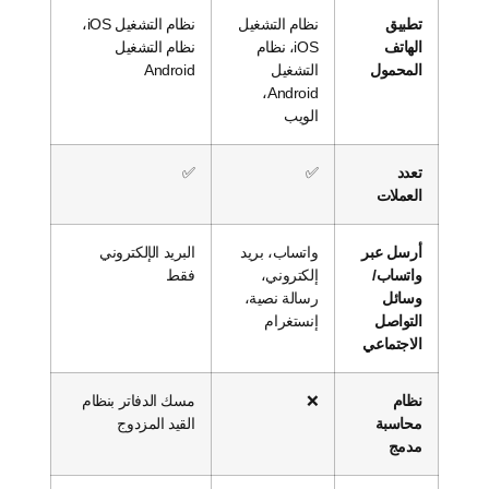
تطبيق
نظام التشغيل
نظام التشغيل iOS،
الهاتف
iOS، نظام
نظام التشغيل
المحمول
التشغيل
Android
Android،
الويب
تعدد
✅
✅
العملات
أرسل عبر
واتساب، بريد
البريد الإلكتروني
واتساب/
إلكتروني،
فقط
وسائل
رسالة نصية،
التواصل
إنستغرام
الاجتماعي
نظام
❌
مسك الدفاتر بنظام
محاسبة
القيد المزدوج
مدمج