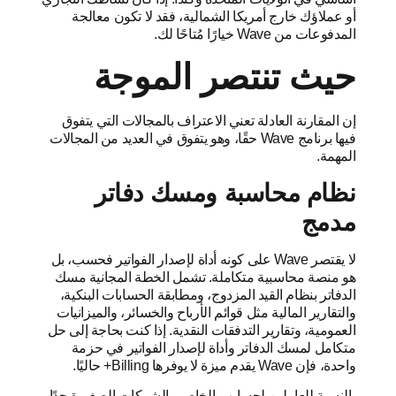
أو عملاؤك خارج أمريكا الشمالية، فقد لا تكون معالجة
المدفوعات من Wave خيارًا مُتاحًا لك.
حيث تنتصر الموجة
إن المقارنة العادلة تعني الاعتراف بالمجالات التي يتفوق
فيها برنامج Wave حقًا، وهو يتفوق في العديد من المجالات
المهمة.
نظام محاسبة ومسك دفاتر
مدمج
لا يقتصر Wave على كونه أداة لإصدار الفواتير فحسب، بل
هو منصة محاسبية متكاملة. تشمل الخطة المجانية مسك
الدفاتر بنظام القيد المزدوج، ومطابقة الحسابات البنكية،
والتقارير المالية مثل قوائم الأرباح والخسائر، والميزانيات
العمومية، وتقارير التدفقات النقدية. إذا كنت بحاجة إلى حل
متكامل لمسك الدفاتر وأداة لإصدار الفواتير في حزمة
واحدة، فإن Wave يقدم ميزة لا يوفرها Billing+ حاليًا.
بالنسبة للعاملين لحسابهم الخاص والشركات الصغيرة جدًا،