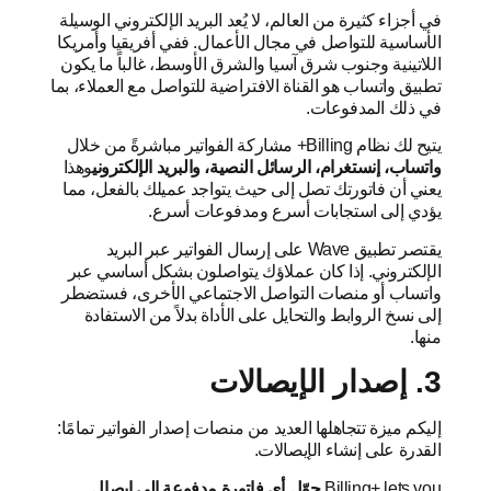
في أجزاء كثيرة من العالم، لا يُعد البريد الإلكتروني الوسيلة
الأساسية للتواصل في مجال الأعمال. ففي أفريقيا وأمريكا
اللاتينية وجنوب شرق آسيا والشرق الأوسط، غالباً ما يكون
تطبيق واتساب هو القناة الافتراضية للتواصل مع العملاء، بما
في ذلك المدفوعات.
يتيح لك نظام Billing+ مشاركة الفواتير مباشرةً من خلال
واتساب، إنستغرام، الرسائل النصية، والبريد الإلكتروني
وهذا
يعني أن فاتورتك تصل إلى حيث يتواجد عميلك بالفعل، مما
يؤدي إلى استجابات أسرع ومدفوعات أسرع.
يقتصر تطبيق Wave على إرسال الفواتير عبر البريد
الإلكتروني. إذا كان عملاؤك يتواصلون بشكل أساسي عبر
واتساب أو منصات التواصل الاجتماعي الأخرى، فستضطر
إلى نسخ الروابط والتحايل على الأداة بدلاً من الاستفادة
منها.
3. إصدار الإيصالات
إليكم ميزة تتجاهلها العديد من منصات إصدار الفواتير تمامًا:
القدرة على إنشاء الإيصالات.
Billing+ lets you
حوّل أي فاتورة مدفوعة إلى إيصال