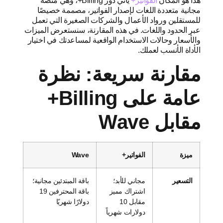
هذا هو المكان
الفواتير+
يأتي دور Billing+، وهي منصة
مجانية متعددة اللغات لإصدار الفواتير، مصممة خصيصًا
للمستقلين ورواد الأعمال والشركات الصغيرة التي تعمل
عبر الحدود واللغات. في هذه المقارنة، سنستعرض الميزات
والأسعار وحالات الاستخدام الواقعية لمساعدتك في اختيار
الأداة الأنسب لعملك.
مقارنة سريعة: نظرة
عامة على Billing+
مقابل Wave
ميزة
الفواتير+
Wave
التسعير
مجاني للأبد؛
باقة المبتدئين مجانية؛
اشتراك مميز
باقة المحترفين 19
مقابل 10
دولارًا شهريًا
دولارات شهرياً