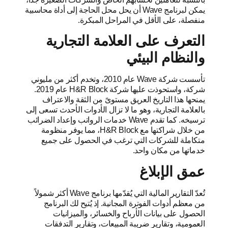
يمكن لبرنامج Wave أن يحل محل الحاجة إلى أداة محاسبية
منفصلة، ​​على الأقل في المراحل المبكرة.
التعرف على العلامة التجارية
والنظام البيئي
تأسست شركة Wave عام 2010، وتخدم أكثر من مليوني
شركة، واستحوذت عليها شركة H&R Block عام 2019.
يمنحها هذا التاريخ العريق مستوىً من الثقة والاعتراف
بالعلامة التجارية، وهو ما لا تزال الأدوات الأحدث تسعى إلى
ترسيخه. كما تقدم Wave خدمات الرواتب وإعداد الضرائب
من خلال شراكتها مع H&R Block، مما يوفر منظومة
متكاملة للشركات التي ترغب في الحصول على جميع
خدماتها من مكان واحد.
عمق الإبلاغ
تُعدّ التقارير المالية التي يُقدّمها برنامج Wave أكثر شمولاً
من معظم أدوات الفوترة المجانية. إذ يُتيح لك البرنامج
الحصول على بيانات الأرباح والخسائر، والميزانيات
العمومية، وتقارير ضريبة المبيعات، وتقارير التدفقات