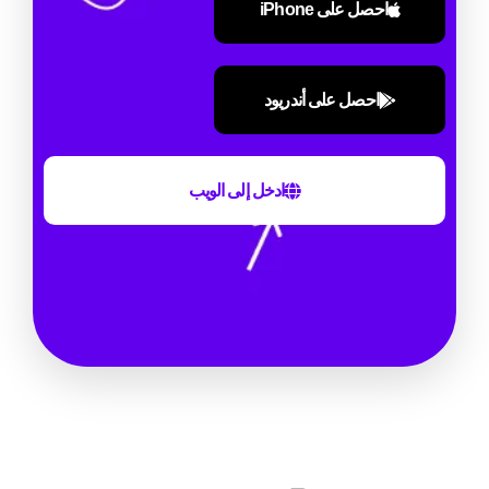
احصل على iPhone
احصل على أندريود
ادخل إلى الويب