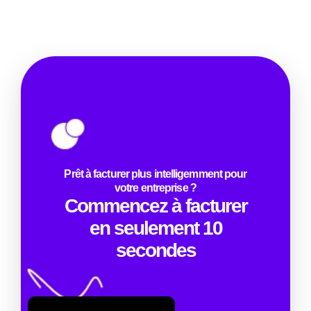
Prêt à facturer plus intelligemment pour
votre entreprise ?
Commencez à facturer
en seulement 10
secondes