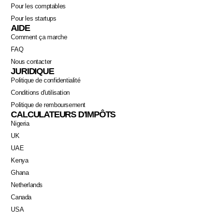
Pour les comptables
Pour les startups
AIDE
Comment ça marche
FAQ
Nous contacter
JURIDIQUE
Politique de confidentialité
Conditions d'utilisation
Politique de remboursement
CALCULATEURS D'IMPÔTS
Nigeria
Swahili
UK
Portuguese
UAE
Italian
Kenya
Ghana
German
Netherlands
Dutch
Canada
Spanish
USA