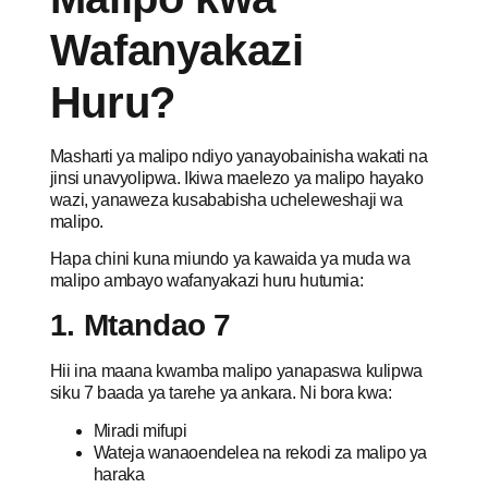
Wafanyakazi
Huru?
Masharti ya malipo ndiyo yanayobainisha wakati na
jinsi unavyolipwa. Ikiwa maelezo ya malipo hayako
wazi, yanaweza kusababisha ucheleweshaji wa
malipo.
Hapa chini kuna miundo ya kawaida ya muda wa
malipo ambayo wafanyakazi huru hutumia:
1. Mtandao 7
Hii ina maana kwamba malipo yanapaswa kulipwa
siku 7 baada ya tarehe ya ankara. Ni bora kwa:
Miradi mifupi
Wateja wanaoendelea na rekodi za malipo ya
haraka