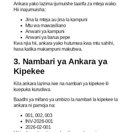
Ankara yako lazima ijumuishe taarifa za mteja wako.
Hii inajumuisha:
Jina la mteja au jina la kampuni
Mtu wa mawasiliano
Anwani ya kampuni
Anwani ya barua pepe
Kwa njia hii, ankara yako hutumwa kwa mtu sahihi,
hasa katika makampuni makubwa.
3. Nambari ya Ankara ya
Kipekee
Kila ankara lazima iwe na nambari ya kipekee ili
kuepuka kurudiwa.
Baadhi ya mifano ya umbizo la nambari la kipekee la
ankara ni pamoja na:
001, 002, 003
INV-2026-001
2026-02-001