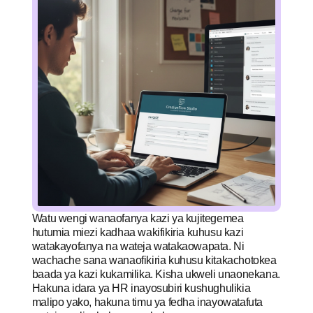
Watu wengi wanaofanya kazi ya kujitegemea
hutumia miezi kadhaa wakifikiria kuhusu kazi
watakayofanya na wateja watakaowapata. Ni
wachache sana wanaofikiria kuhusu kitakachotokea
baada ya kazi kukamilika. Kisha ukweli unaonekana.
Hakuna idara ya HR inayosubiri kushughulikia
malipo yako, hakuna timu ya fedha inayowatafuta