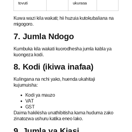
tovuti
ukurasa
Kuwa wazi kila wakati; hii huzuia kutokubaliana na
migogoro.
7. Jumla Ndogo
Kumbuka kila wakati kuorodhesha jumla kabla ya
kuongeza kodi.
8. Kodi (ikiwa inafaa)
Kulingana na nchi yako, huenda ukahitaji
kujumuisha:
Kodi ya mauzo
VAT
GST
Daima hakikisha unathibitisha kama huduma zako
zinatozwa ushuru katika eneo lako.
9. Jumla ya Kiasi