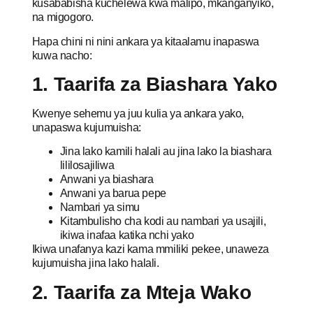
kusababisha kuchelewa kwa malipo, mkanganyiko,
na migogoro.
Hapa chini ni nini ankara ya kitaalamu inapaswa
kuwa nacho:
1. Taarifa za Biashara Yako
Kwenye sehemu ya juu kulia ya ankara yako,
unapaswa kujumuisha:
Jina lako kamili halali au jina lako la biashara
lililosajiliwa
Anwani ya biashara
Anwani ya barua pepe
Nambari ya simu
Kitambulisho cha kodi au nambari ya usajili,
ikiwa inafaa katika nchi yako
Ikiwa unafanya kazi kama mmiliki pekee, unaweza
kujumuisha jina lako halali.
2. Taarifa za Mteja Wako