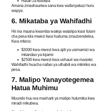
Hatari za kutolipa
Amana zinashauriwa sana kwa wafanyakazi huru
wapya.
6. Mikataba ya Wahifadhi
Hii ina maana kwamba wateja watalipa kiasi fulani
cha pesa kila mwezi kwa huduma zinazoendelea.
Kwa mfano:
$3000 kwa mwezi kwa ajili ya usimamizi wa
mitandao ya kijamii
$2500 kwa mwezi kwa ushauri wa masoko
Wahifadhi huacha nafasi ya uthabiti wa mtiririko wa
pesa.
7. Malipo Yanayotegemea
Hatua Muhimu
Muundo huu wa masharti ya malipo hutumika kwa
miradi mikubwa.