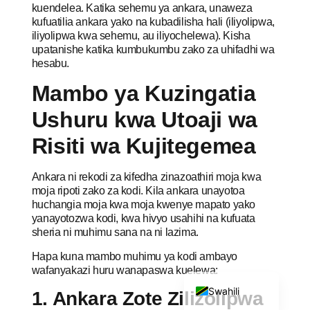
kuendelea. Katika sehemu ya ankara, unaweza
kufuatilia ankara yako na kubadilisha hali (iliyolipwa,
iliyolipwa kwa sehemu, au iliyochelewa). Kisha
upatanishe katika kumbukumbu zako za uhifadhi wa
hesabu.
Mambo ya Kuzingatia
Portuguese
Ushuru kwa Utoaji wa
Italian
Risiti wa Kujitegemea
German
Dutch
Ankara ni rekodi za kifedha zinazoathiri moja kwa
moja ripoti zako za kodi. Kila ankara unayotoa
French
huchangia moja kwa moja kwenye mapato yako
yanayotozwa kodi, kwa hivyo usahihi na kufuata
Spanish
sheria ni muhimu sana na ni lazima.
Arabic
Hapa kuna mambo muhimu ya kodi ambayo
English
wafanyakazi huru wanapaswa kuelewa:
Swahili
1. Ankara Zote Zilizolipwa