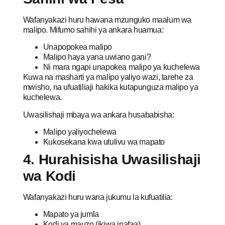
Wafanyakazi huru hawana mzunguko maalum wa
malipo. Mifumo sahihi ya ankara huamua:
Unapopokea malipo
Malipo haya yana uwiano gani?
Ni mara ngapi unapokea malipo ya kuchelewa
Kuwa na masharti ya malipo yaliyo wazi, tarehe za
mwisho, na ufuatiliaji hakika kutapunguza malipo ya
kuchelewa.
Uwasilishaji mbaya wa ankara husababisha:
Malipo yaliyochelewa
Kukosekana kwa utulivu wa mapato
4. Hurahisisha Uwasilishaji
wa Kodi
Wafanyakazi huru wana jukumu la kufuatilia:
Mapato ya jumla
Kodi ya mauzo (ikiwa inafaa)