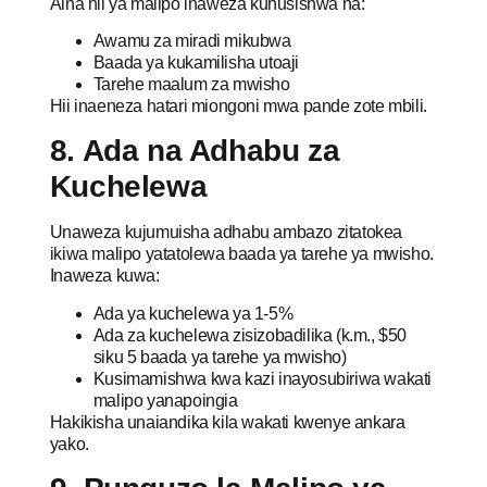
Aina hii ya malipo inaweza kuhusishwa na:
Awamu za miradi mikubwa
Baada ya kukamilisha utoaji
Tarehe maalum za mwisho
Hii inaeneza hatari miongoni mwa pande zote mbili.
8. Ada na Adhabu za
Kuchelewa
Unaweza kujumuisha adhabu ambazo zitatokea
ikiwa malipo yatatolewa baada ya tarehe ya mwisho.
Inaweza kuwa:
Ada ya kuchelewa ya 1-5%
Ada za kuchelewa zisizobadilika (k.m., $50
siku 5 baada ya tarehe ya mwisho)
Kusimamishwa kwa kazi inayosubiriwa wakati
malipo yanapoingia
Hakikisha unaiandika kila wakati kwenye ankara
yako.