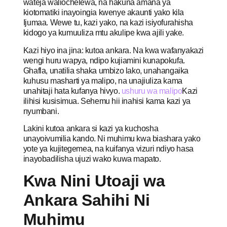
wateja waliochelewa, na hakuna amana ya
kiotomatiki inayoingia kwenye akaunti yako kila
Ijumaa. Wewe tu, kazi yako, na kazi isiyofurahisha
kidogo ya kumuuliza mtu akulipe kwa ajili yake.
Kazi hiyo ina jina: kutoa ankara. Na kwa wafanyakazi
wengi huru wapya, ndipo kujiamini kunapokufa.
Ghafla, unatilia shaka umbizo lako, unahangaika
kuhusu masharti ya malipo, na unajiuliza kama
unahitaji hata kufanya hivyo.
ushuru wa malipo
Kazi
ilihisi kusisimua. Sehemu hii inahisi kama kazi ya
nyumbani.
Lakini kutoa ankara si kazi ya kuchosha
unayoivumilia kando. Ni muhimu kwa biashara yako
yote ya kujitegemea, na kuifanya vizuri ndiyo hasa
inayobadilisha ujuzi wako kuwa mapato.
Kwa Nini Utoaji wa
Ankara Sahihi Ni
Muhimu