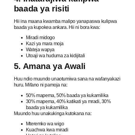
baada ya risiti
Hii ina maana kwamba malipo yanapaswa kulipwa
baada ya kupokea ankara. Hii ni bora kwa:
Miradi midogo
Kazi ya mara moja
Wateja wapya
Utoaji wa huduma za kidijitali
5. Amana ya Awali
Huu ndio muundo unaotumiwa sana na wafanyakazi
huru. Mifano ni pamoja na:
50% mapema, 50% baada ya kukamilika
30% mapema, 40% katikati ya mradi, 30%
baada ya kukamilika
Muundo huu unakukinga kutokana na:
Mteremko wa wigo
Kuachwa kwa miradi