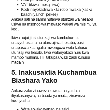
VAT (ikiwa imesajiliwa)
Kodi inayokadiriwa kila robo mwaka (katika
baadhi ya nchi pekee)
Ankara safi na sahihi hufanya utunzaji wa hesabu
usiwe na msongo wa mawazo wakati wa misimu ya
kodi.
Ikiwa hujui jinsi utunzaji wa kumbukumbu
unavyohusiana na utunzaji wa hesabu, basi
unapaswa kuangalia mwongozo wetu kuhusu
utunzaji wa hesabu kwa wafanyakazi huru kwa
mambo muhimu. Hii itakupa uwazi zaidi kuhusu
mada hii.
5. Inakusaidia Kuchambua
Biashara Yako
Ankara zako zinaweza kuwa aina ya data
iliyokusanywa, na baada ya muda, zinaweza
kuonyesha:
Wateja wako wanaolipa zaidi