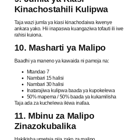
Kinachostahili Kulipwa
Taja wazi jumla ya kiasi kinachodaiwa kwenye
ankara yako. Hii inapaswa kuangaziwa tofauti ili iwe
rahisi kuiona.
10. Masharti ya Malipo
Baadhi ya maneno ya kawaida ni pamoja na:
Mtandao 7
Nambari 15 halisi
Nambari 30 halisi
Inatarajiwa kulipwa baada ya kupokelewa
50% mapema / 50% baada ya kukamilisha
Taja ada za kuchelewa ikiwa inafaa.
11. Mbinu za Malipo
Zinazokubalika
Hakikisha umetaja njia zako za malipo