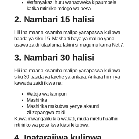
Wafanyakazi huru wanaoweka kipaumbele
katika mtiririko mdogo wa pesa
2. Nambari 15 halisi
Hii ina maana kwamba malipo yanapaswa kulipwa
baada ya siku 15. Masharti haya ya malipo yana
usawa zaidi kitaaluma, lakini si magumu kama Net 7.
3. Nambari 30 halisi
Hii ina maana kwamba malipo yanapaswa kulipwa
siku 30 baada ya tarehe ya ankara. Ankara hii ni ya
kawaida zaidi ikiwa na:
Wateja wa kampuni
Mashirika
Mashirika makubwa yenye akaunti
zilizopangwa zaidi
Kuwa mwangalifu kila wakati, muda mrefu huathiri
mtiririko wa pesa kwa kiasi kikubwa.
4. Inatarajiwa kulipwa