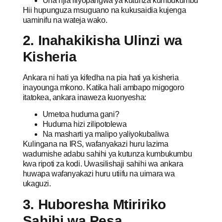
Una njia iliyopangwa ya kutunza kumbukumbu
Hii hupunguza msuguano na kukusaidia kujenga
uaminifu na wateja wako.
2. Inahakikisha Ulinzi wa
Kisheria
Ankara ni hati ya kifedha na pia hati ya kisheria
inayounga mkono. Katika hali ambapo migogoro
itatokea, ankara inaweza kuonyesha:
Umetoa huduma gani?
Huduma hizi zilipotolewa
Na masharti ya malipo yaliyokubaliwa
Kulingana na IRS, wafanyakazi huru lazima
wadumishe adabu sahihi ya kutunza kumbukumbu
kwa ripoti za kodi. Uwasilishaji sahihi wa ankara
huwapa wafanyakazi huru utiifu na uimara wa
ukaguzi.
3. Huboresha Mtiririko
Sahihi wa Pesa