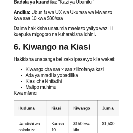
Badala ya kuandika:
"Kazi ya Ubunifu."
Andika:
Ubunifu wa UX wa Ukurasa wa Mwanzo
kwa saa 10 kwa $80/saa
Daima hakikisha unatumia maelezo yaliyo wazi ili
kuepuka migogoro na kuharakisha idhini.
6. Kiwango na Kiasi
Hakikisha unapanga bei zako ipasavyo kila wakati:
Kiwango cha saa × saa zilizofanya kazi
Ada ya mradi isiyobadilika
Kiasi cha kihifadhi
Malipo muhimu
Kwa mfano:
Huduma
Kiasi
Kiwango
Jumla
Uandishi wa
Kurasa
$150 kwa
$1,500
nakala za
10
kila