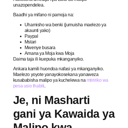
unazopendelea.
Baadhi ya mifano ni pamoja na:
Uhamisho wa benki (jumuisha maelezo ya
akaunti yako)
Paypal
Mstari
Mwenye busara
Amana ya Moja kwa Moja
Daima taja ili kuepuka mkanganyiko.
Ankara kamili huondoa nafasi ya mkanganyiko.
Maelezo yoyote yanayokosekana yanaweza
kusababisha malipo ya kuchelewa na
mtiririko wa
pesa usio thabiti
.
Je, ni Masharti
gani ya Kawaida ya
Malipo kwa