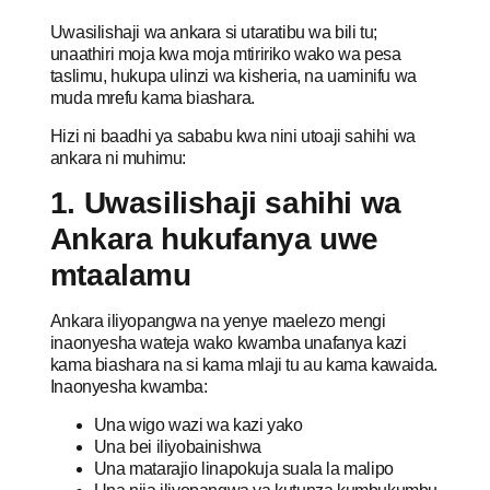
Uwasilishaji wa ankara si utaratibu wa bili tu;
unaathiri moja kwa moja mtiririko wako wa pesa
taslimu, hukupa ulinzi wa kisheria, na uaminifu wa
muda mrefu kama biashara.
Hizi ni baadhi ya sababu kwa nini utoaji sahihi wa
ankara ni muhimu:
1. Uwasilishaji sahihi wa
Ankara hukufanya uwe
mtaalamu
Ankara iliyopangwa na yenye maelezo mengi
inaonyesha wateja wako kwamba unafanya kazi
kama biashara na si kama mlaji tu au kama kawaida.
Inaonyesha kwamba:
Una wigo wazi wa kazi yako
Una bei iliyobainishwa
Una matarajio linapokuja suala la malipo